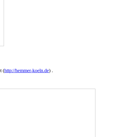
t (
http://hemmer-koeln.de
) .